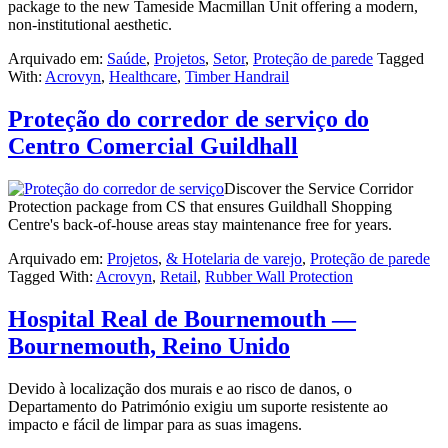
package to the new Tameside Macmillan Unit offering a modern,
non-institutional aesthetic.
Arquivado em:
Saúde
,
Projetos
,
Setor
,
Proteção de parede
Tagged
With:
Acrovyn
,
Healthcare
,
Timber Handrail
Proteção do corredor de serviço do
Centro Comercial Guildhall
Discover the Service Corridor
Protection package from CS that ensures Guildhall Shopping
Centre's back-of-house areas stay maintenance free for years.
Arquivado em:
Projetos
,
& Hotelaria de varejo
,
Proteção de parede
Tagged With:
Acrovyn
,
Retail
,
Rubber Wall Protection
Hospital Real de Bournemouth —
Bournemouth, Reino Unido
Devido à localização dos murais e ao risco de danos, o
Departamento do Património exigiu um suporte resistente ao
impacto e fácil de limpar para as suas imagens.