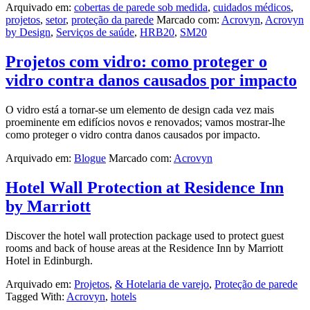
Arquivado em:
cobertas de parede sob medida
,
cuidados médicos
,
projetos
,
setor
,
proteção da parede
Marcado com:
Acrovyn
,
Acrovyn
by Design
,
Serviços de saúde
,
HRB20
,
SM20
Projetos com vidro: como proteger o
vidro contra danos causados por impacto
O vidro está a tornar-se um elemento de design cada vez mais
proeminente em edifícios novos e renovados; vamos mostrar-lhe
como proteger o vidro contra danos causados por impacto.
Arquivado em:
Blogue
Marcado com:
Acrovyn
Hotel Wall Protection at Residence Inn
by Marriott
Discover the hotel wall protection package used to protect guest
rooms and back of house areas at the Residence Inn by Marriott
Hotel in Edinburgh.
Arquivado em:
Projetos
,
& Hotelaria de varejo
,
Proteção de parede
Tagged With:
Acrovyn
,
hotels