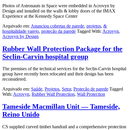
Photos of Astronauts in Space were embedded in Acrovyn by
Design and installed on the walls & lobby doors of the IMAX
Experience at the Kennedy Space Center
Arquivado em:
Anunciou cobertas de parede
,
projetos
,
&
hospitalidade varejo
,
proteção da parede
Tagged With:
Acrovyn
,
Acrovyn by Design
Rubber Wall Protection Package for the
Seclin-Carvin hospital group
The premises of the technical services for the Seclin-Carvin hospital
group have recently been relocated and their design has been
reconsidered.
Arquivado em:
Saúde
,
Projetos
,
Setor
,
Proteção de parede
Tagged
With:
Acrovyn
,
Rubber Wall Protection
,
Wall Protection
Tameside Macmillan Unit — Tameside,
Reino Unido
CS supplied curved timber handrail and a comprehensive protection