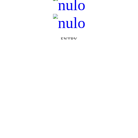
ENTRY
DISCHARGE
cross a façade
 the rear to offer excellent protection against wind-driven rain ingress
heir appearance