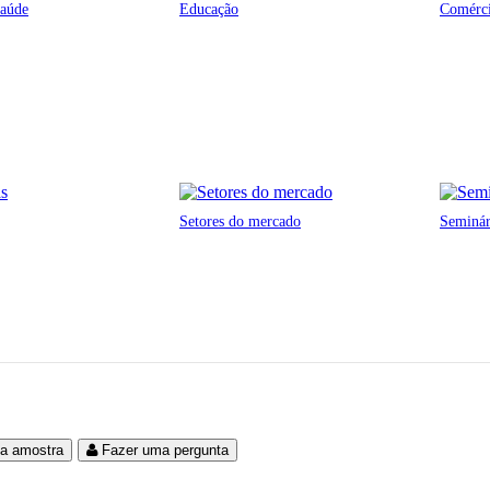
saúde
Educação
Comérci
Setores do mercado
Seminá
ma amostra
Fazer uma pergunta