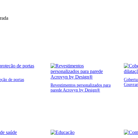
trada
eção de portas
Cobertur
Couvra
Revestimentos personalizados para
parede Acrovyn by Design®