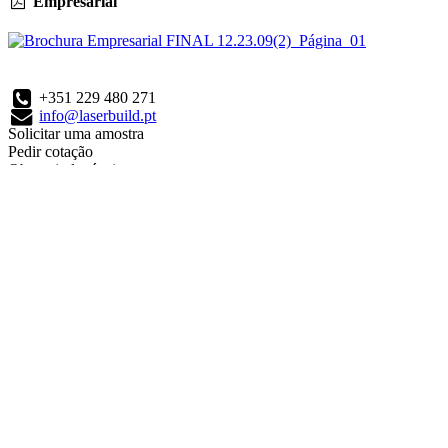
Empresarial
+351 229 480 271
info@laserbuild.pt
Solicitar uma amostra
Pedir cotação
Obter ajuda técnica
Menu
Produtos CS
Projetos
Blog
Sobre nós
Contact Us
Pick Country
Contacto