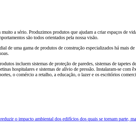
 muito a sério. Produzimos produtos que ajudam a criar espaços de vid
mportamentos são todos orientados pela nossa visão.
ial de uma gama de produtos de construção especializados há mais de 
soas.
rodutos incluem sistemas de proteção de paredes, sistemas de tapetes de
 cortinas hospitalares e sistemas de alívio de pressão. Instalaram-se co
ortes, o comércio a retalho, a educação, o lazer e os escritórios comerci
eduzir o impacto ambiental dos edifícios dos quais se tornam parte, 