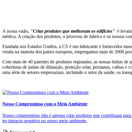
A nossa visão,
"Criar produtos que melhoram os edifícios"
é levada
médica. A criação dos produtos, o processo de fabrico e os nossos co
Fundada nos Estados Unidos, a CS é um fabricante e fornecedor mund
venda na maioria dos países europeus, empregamos mais de 2000 pes
Com mais de 40 patentes de produtos registadas, as nossas linhas de p
coberturas de juntas de dilatação, proteção solar, persianas, calhas e
uma série de setores empresariais, incluindo o setor da saúde, os transp
Nosso Compromisso com o Meio Ambiente
Nosso compromisso não é apenas criar produtos que contribuam para r
ter impacto negativo no nosso meio ambiente.