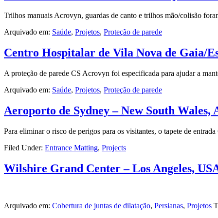
Trilhos manuais Acrovyn, guardas de canto e trilhos mão/colisão fora
Arquivado em:
Saúde
,
Projetos
,
Proteção de parede
Centro Hospitalar de Vila Nova de Gaia/Es
A proteção de parede CS Acrovyn foi especificada para ajudar a mante
Arquivado em:
Saúde
,
Projetos
,
Proteção de parede
Aeroporto de Sydney – New South Wales, A
Para eliminar o risco de perigos para os visitantes, o tapete de entra
Filed Under:
Entrance Matting
,
Projects
Wilshire Grand Center – Los Angeles, US
Arquivado em:
Cobertura de juntas de dilatação
,
Persianas
,
Projetos
T