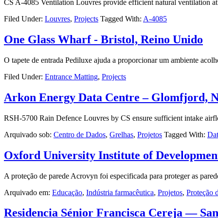
CS A-4085 Ventilation Louvres provide efficient natural ventilation a
Filed Under:
Louvres
,
Projects
Tagged With:
A-4085
One Glass Wharf - Bristol, Reino Unido
O tapete de entrada Pediluxe ajuda a proporcionar um ambiente acolhe
Filed Under:
Entrance Matting
,
Projects
Arkon Energy Data Centre – Glomfjord, 
RSH-5700 Rain Defence Louvres by CS ensure sufficient intake airflo
Arquivado sob:
Centro de Dados
,
Grelhas
,
Projetos
Tagged With:
Dat
Oxford University Institute of Developme
A proteção de parede Acrovyn foi especificada para proteger as pared
Arquivado em:
Educação
,
Indústria farmacêutica
,
Projetos
,
Proteção 
Residencia Sénior Francisca Cereja — San