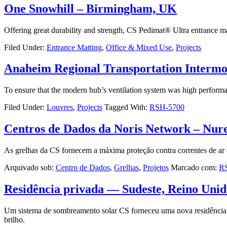
One Snowhill – Birmingham, UK
Offering great durability and strength, CS Pedimat® Ultra entrance ma
Filed Under:
Entrance Matting
,
Office & Mixed Use
,
Projects
Anaheim Regional Transportation Intermo
To ensure that the modern hub’s ventilation system was high performan
Filed Under:
Louvres
,
Projects
Tagged With:
RSH-5700
Centros de Dados da Noris Network – Nu
As grelhas da CS fornecem a máxima proteção contra correntes de ar 
Arquivado sob:
Centro de Dados
,
Grelhas
,
Projetos
Marcado com:
R
Residência privada — Sudeste, Reino Unid
Um sistema de sombreamento solar CS forneceu uma nova residência pr
brilho.