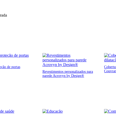
trada
eção de portas
Cobertur
Couvra
Revestimentos personalizados para
parede Acrovyn by Design®