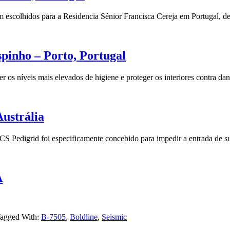
m escolhidos para a Residencia Sénior Francisca Cereja em Portugal, d
pinho – Porto, Portugal
r os níveis mais elevados de higiene e proteger os interiores contra da
ustrália
da CS Pedigrid foi especificamente concebido para impedir a entrada de 
A
agged With:
B-7505
,
Boldline
,
Seismic