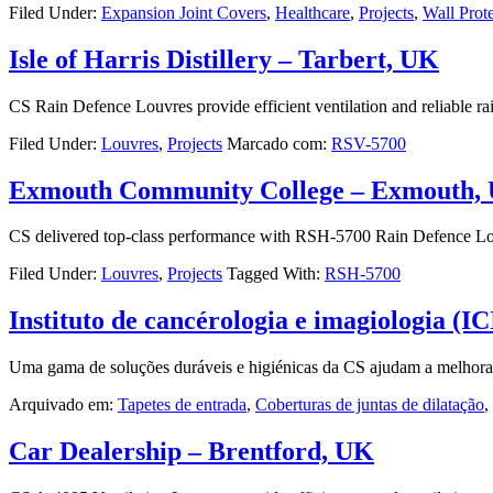
Filed Under:
Expansion Joint Covers
,
Healthcare
,
Projects
,
Wall Prot
Isle of Harris Distillery – Tarbert, UK
CS Rain Defence Louvres provide efficient ventilation and reliable ra
Filed Under:
Louvres
,
Projects
Marcado com:
RSV-5700
Exmouth Community College – Exmouth,
CS delivered top-class performance with RSH-5700 Rain Defence Louv
Filed Under:
Louvres
,
Projects
Tagged With:
RSH-5700
Instituto de cancérologia e imagiologia (I
Uma gama de soluções duráveis e higiénicas da CS ajudam a melhorar a
Arquivado em:
Tapetes de entrada
,
Coberturas de juntas de dilatação
,
Car Dealership – Brentford, UK