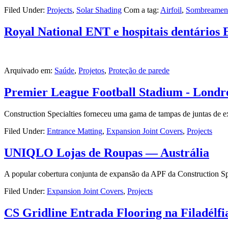
Filed Under:
Projects
,
Solar Shading
Com a tag:
Airfoil
,
Sombreament
Royal National ENT e hospitais dentários
Arquivado em:
Saúde
,
Projetos
,
Proteção de parede
Premier League Football Stadium - Londr
Construction Specialties forneceu uma gama de tampas de juntas de 
Filed Under:
Entrance Matting
,
Expansion Joint Covers
,
Projects
UNIQLO Lojas de Roupas — Austrália
A popular cobertura conjunta de expansão da APF da Construction Sp
Filed Under:
Expansion Joint Covers
,
Projects
CS Gridline Entrada Flooring na Filadélfi