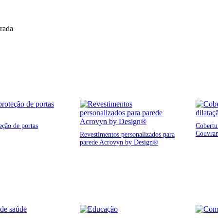
trada
eção de portas
Cobertur
Couvra
Revestimentos personalizados para
parede Acrovyn by Design®