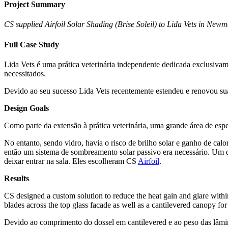
Project Summary
CS supplied Airfoil Solar Shading (Brise Soleil) to Lida Vets in New
Full Case Study
Lida Vets é uma prática veterinária independente dedicada exclusiva
necessitados.
Devido ao seu sucesso Lida Vets recentemente estendeu e renovou sua p
Design Goals
Como parte da extensão à prática veterinária, uma grande área de espe
No entanto, sendo vidro, havia o risco de brilho solar e ganho de calor
então um sistema de sombreamento solar passivo era necessário. Um q
deixar entrar na sala. Eles escolheram CS
Airfoil
.
Results
CS designed a custom solution to reduce the heat gain and glare within
blades across the top glass facade as well as a cantilevered canopy for
Devido ao comprimento do dossel em cantilevered e ao peso das lâmi