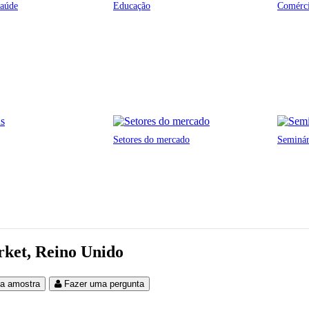
saúde
Educação
Comérci
Setores do mercado
Seminá
rket, Reino Unido
ma amostra
Fazer uma pergunta