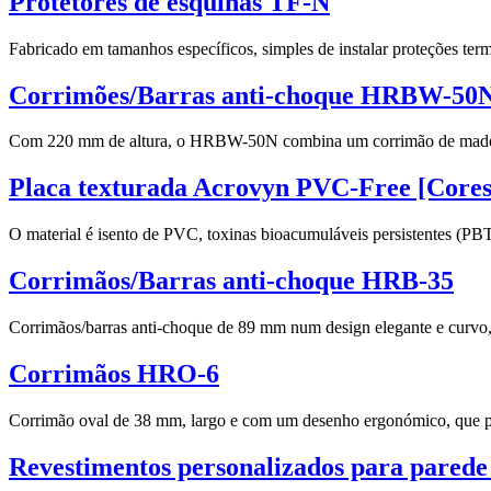
Protetores de esquinas TF-N
Fabricado em tamanhos específicos, simples de instalar proteções te
Corrimões/Barras anti-choque HRBW-50
Com 220 mm de altura, o HRBW-50N combina um corrimão de madeira 
Placa texturada Acrovyn PVC-Free [Cores 
O material é isento de PVC, toxinas bioacumuláveis persistentes (P
Corrimãos/Barras anti-choque HRB-35
Corrimãos/barras anti-choque de 89 mm num design elegante e curvo,
Corrimãos HRO-6
Corrimão oval de 38 mm, largo e com um desenho ergonómico, que pr
Revestimentos personalizados para pared