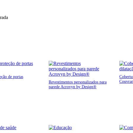
trada
eção de portas
Cobertur
Couvra
Revestimentos personalizados para
parede Acrovyn by Design®