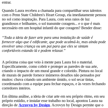
entrar.
Quando Laura recebeu a chamada para compartilhar seus talentos
com o Penn State Children's Heart Group, ela imediatamente pensou
no sol como inspiração. Para Laura, com seus raios de luz
grandiosos e brilhantes, o sol transmite coragem... e o que é mais
necessário em um hospital infantil do que coragem? Bender disse:
“Toda a ideia de fazer arte para uma instalação de saúde é
fornecer algo que é edificante, que pode acalmá-lo, mas ainda pode
envolver uma criança ou um pai para que eles se sintam
confortáveis estando lá e podem relaxar.”
A próxima coisa que veio à mente para Laura foi o material.
Especificamente, como cobrir e proteger as paredes de sua arte,
criando o impacto de um mural grande e colorido. Pintura no local
de murais de parede fornece inúmeros desafios não pensados por
muitos: chuva criando um ambiente úmido, o sol secar tintas,
coordenando com a equipe para fechar espaços, e às vezes fechando
corredores inteiros.
Em última análise, a ideia de criar arte em seu próprio ritmo, em seu
próprio estúdio, e instalar esse trabalho no local, apontou Laura na
direção de
Acrovyn by Design
. Acrovyn by Design permite que o