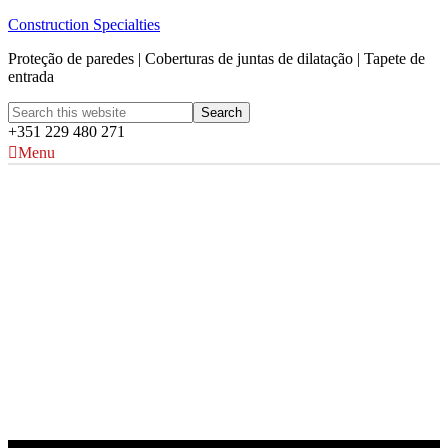
Construction Specialties
Proteção de paredes | Coberturas de juntas de dilatação | Tapete de
entrada
+351 229 480 271
Menu
CS Artista em Destaque: Laura Bender
Como você inspira a
cura com obras de
arte?