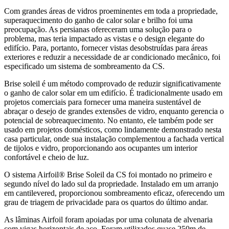
Com grandes áreas de vidros proeminentes em toda a propriedade,
superaquecimento do ganho de calor solar e brilho foi uma
preocupação. As persianas ofereceram uma solução para o
problema, mas teria impactado as vistas e o design elegante do
edifício. Para, portanto, fornecer vistas desobstruídas para áreas
exteriores e reduzir a necessidade de ar condicionado mecânico, foi
especificado um sistema de sombreamento da CS.
Brise soleil é um método comprovado de reduzir significativamente
o ganho de calor solar em um edifício. É tradicionalmente usado em
projetos comerciais para fornecer uma maneira sustentável de
abraçar o desejo de grandes extensões de vidro, enquanto gerencia o
potencial de sobreaquecimento. No entanto, ele também pode ser
usado em projetos domésticos, como lindamente demonstrado nesta
casa particular, onde sua instalação complementou a fachada vertical
de tijolos e vidro, proporcionando aos ocupantes um interior
confortável e cheio de luz.
O sistema Airfoil® Brise Soleil da CS foi montado no primeiro e
segundo nível do lado sul da propriedade. Instalado em um arranjo
em cantilevered, proporcionou sombreamento eficaz, oferecendo um
grau de triagem de privacidade para os quartos do último andar.
As lâminas Airfoil foram apoiadas por uma colunata de alvenaria
com vigas horizontais de aço. Foram utilizados quase 250m de