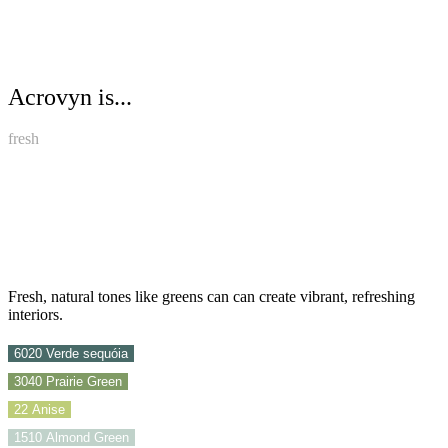
Acrovyn is...
fresh
Fresh, natural tones like greens can can create vibrant, refreshing
interiors.
6020 Verde sequóia
3040 Prairie Green
22 Anise
1510 Almond Green