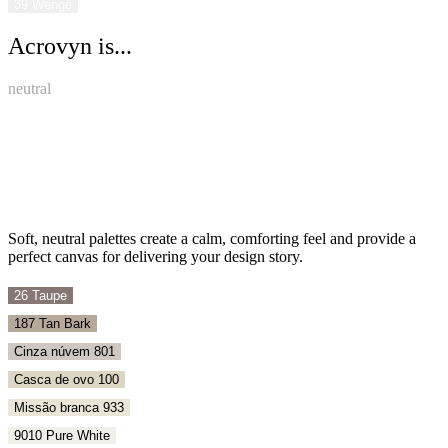
39 Wengé
Acrovyn is...
neutral
Soft, neutral palettes create a calm, comforting feel and provide a
perfect canvas for delivering your design story.
26 Taupe
187 Tan Bark
Cinza núvem 801
Casca de ovo 100
Missão branca 933
9010 Pure White