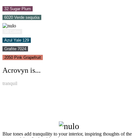
32 Sugar Plum
6020 Verde sequóia
58 Cobre
Azul Yale 129
Grafite 7024
2050 Pink Grapefruit
Acrovyn is...
tranquil
Blue tones add tranquility to your interior, inspiring thoughts of the