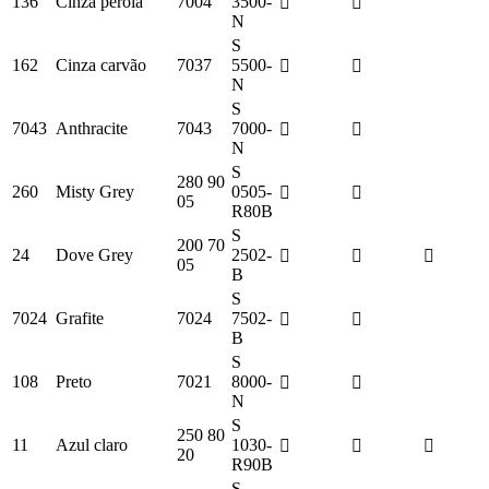
136
Cinza pérola
7004
3500-
N
S
162
Cinza carvão
7037
5500-
N
S
7043
Anthracite
7043
7000-
N
S
280 90
260
Misty Grey
0505-
05
R80B
S
200 70
24
Dove Grey
2502-
05
B
S
7024
Grafite
7024
7502-
B
S
108
Preto
7021
8000-
N
S
250 80
11
Azul claro
1030-
20
R90B
S