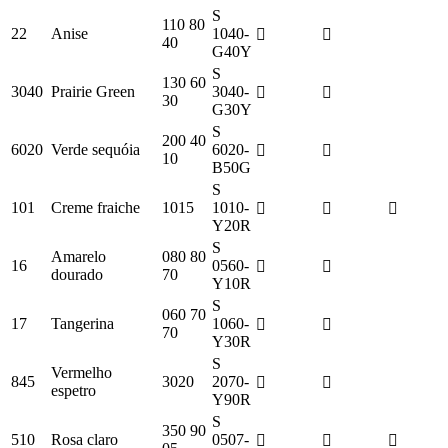
S
110 80
22
Anise
1040-
40
G40Y
S
130 60
3040
Prairie Green
3040-
30
G30Y
S
200 40
6020
Verde sequóia
6020-
10
B50G
S
101
Creme fraiche
1015
1010-
Y20R
S
Amarelo
080 80
16
0560-
dourado
70
Y10R
S
060 70
17
Tangerina
1060-
70
Y30R
S
Vermelho
845
3020
2070-
espetro
Y90R
S
350 90
510
Rosa claro
0507-