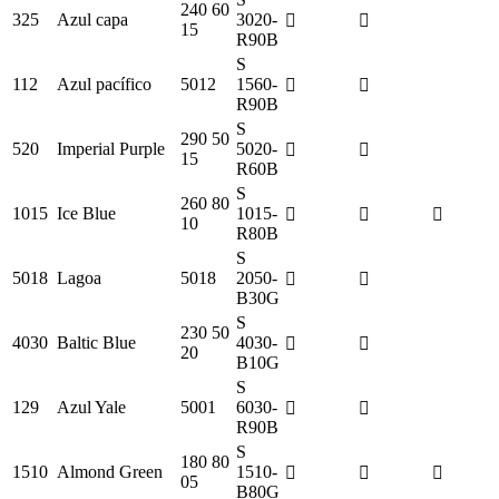
240 60
325
Azul capa
3020-
15
R90B
S
112
Azul pacífico
5012
1560-
R90B
S
290 50
520
Imperial Purple
5020-
15
R60B
S
260 80
1015
Ice Blue
1015-
10
R80B
S
5018
Lagoa
5018
2050-
B30G
S
230 50
4030
Baltic Blue
4030-
20
B10G
S
129
Azul Yale
5001
6030-
R90B
S
180 80
1510
Almond Green
1510-
05
B80G