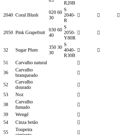
05
R20B
S
020 60
2040
Coral Blush
2040-
30
R
S
030 60
2050
Pink Grapefruit
2050-
40
Y80R
S
350 30
32
Sugar Plum
4040-
30
R30B
51
Carvalho natural
Carvalho
36
branqueado
Carvalho
52
dourado
53
Noz
Carvalho
38
fumado
39
Wengé
54
Cinza betão
Toupeira
55
cimiento