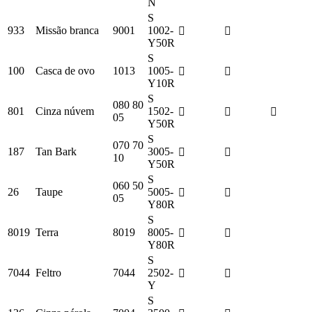
N
S
933
Missão branca
9001
1002-
Y50R
S
100
Casca de ovo
1013
1005-
Y10R
S
080 80
801
Cinza núvem
1502-
05
Y50R
S
070 70
187
Tan Bark
3005-
10
Y50R
S
060 50
26
Taupe
5005-
05
Y80R
S
8019
Terra
8019
8005-
Y80R
S
7044
Feltro
7044
2502-
Y
S