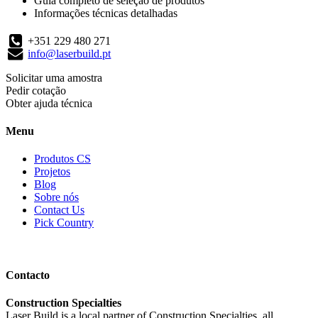
Guia completo de seleção de produtos
Informações técnicas detalhadas
+351 229 480 271
info@laserbuild.pt
Solicitar uma amostra
Pedir cotação
Obter ajuda técnica
Menu
Produtos CS
Projetos
Blog
Sobre nós
Contact Us
Pick Country
Contacto
Construction Specialties
Laser Build is a local partner of Construction Specialties, all