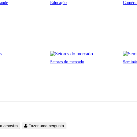
saúde
Educação
Comérci
Setores do mercado
Seminá
ma amostra
Fazer uma pergunta