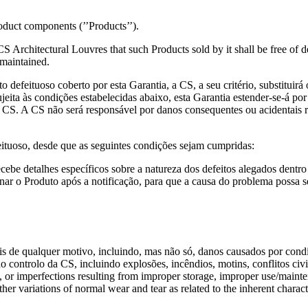
duct components (’’Products’’).
 CS Architectural Louvres that such Products sold by it shall be free of
 maintained.
 defeituoso coberto por esta Garantia, a CS, a seu critério, substituirá
jeita às condições estabelecidas abaixo, esta Garantia estender-se-á po
a CS. A CS não será responsável por danos consequentes ou acidentais r
feituoso, desde que as seguintes condições sejam cumpridas:
ecebe detalhes específicos sobre a natureza dos defeitos alegados dentr
ar o Produto após a notificação, para que a causa do problema possa se
 de qualquer motivo, incluindo, mas não só, danos causados por condiç
o controlo da CS, incluindo explosões, incêndios, motins, conflitos civ
, or imperfections resulting from improper storage, improper use/mainte
er variations of normal wear and tear as related to the inherent characte