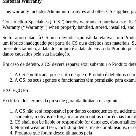
Material Warranty
This warranty includes Aluminium Louvres and other CS supplied pro
Construction Specialties (‘‘CS’’) hereby warrants to purchasers of its
Warranty (‘‘Warranty’’) when properly handled, stored, installed, and
Se for apresentada à CS uma reivindicação válida relativa a um Produto
um fabrico inadequado por parte da CS ou a defeitos nos materiais. Su
presente Garantia, a data de compra é a data de envio do Produto pel
danos causados pela sua instalação.
Em caso de defeito, a CS deverá reparar e/ou substituir o Produto de
A CS é notificada por escrito de que o Produto é defeituoso e r
A CS, os seus agentes e funcionários têm permissão para examin
EXCEÇÕES
Exclui-se dos termos da presente garantia limitada o seguinte:
A CS não será responsável por danos consequentes ou acidentais
acidentes, motivos de força maior e/ou outras ocorrências fora d
CS shall not be liable or responsible for damages, abnormalities
Normal wear and tear, including dents, marks or abrasions, or oth
Produtos que foram descontinuados pela