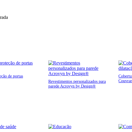
trada
eção de portas
Cobertur
Couvra
Revestimentos personalizados para
parede Acrovyn by Design®