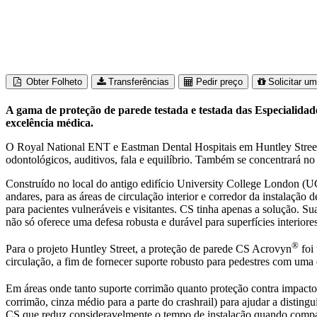
Obter Folheto
Transferências
Pedir preço
Solicitar u
A gama de proteção de parede testada e testada das Especialidad
excelência médica.
O Royal National ENT e Eastman Dental Hospitais em Huntley Street, 
odontológicos, auditivos, fala e equilíbrio. Também se concentrará no
Construído no local do antigo edifício University College London (U
andares, para as áreas de circulação interior e corredor da instalação
para pacientes vulneráveis e visitantes. CS tinha apenas a solução. 
não só oferece uma defesa robusta e durável para superfícies interiore
®
Para o projeto Huntley Street, a proteção de parede CS Acrovyn
foi
circulação, a fim de fornecer suporte robusto para pedestres com uma 
Em áreas onde tanto suporte corrimão quanto proteção contra impacto
corrimão, cinza médio para a parte do crashrail) para ajudar a disting
CS que reduz consideravelmente o tempo de instalação quando compara