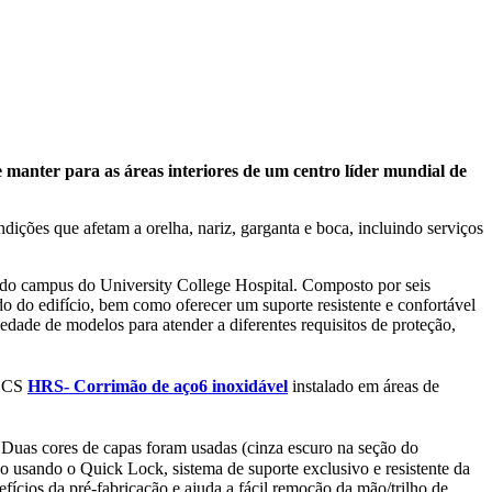
o
 manter para as áreas interiores de um centro líder mundial de
ções que afetam a orelha, nariz, garganta e boca, incluindo serviços
o do campus do University College Hospital. Composto por seis
ido do edifício, bem como oferecer um suporte resistente e confortável
dade de modelos para atender a diferentes requisitos de proteção,
e CS
HRS- Corrimão de aço6 inoxidável
instalado em áreas de
. Duas cores de capas foram usadas (cinza escuro na seção do
ado usando o Quick Lock, sistema de suporte exclusivo e resistente da
cios da pré-fabricação e ajuda a fácil remoção da mão/trilho de