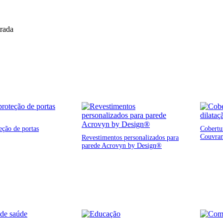
trada
eção de portas
Cobertur
Couvra
Revestimentos personalizados para
parede Acrovyn by Design®