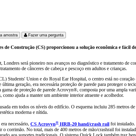
Londres, Reino Unid
ma amostra
Fazer uma pergunta
es de Construção (CS) proporcionou a solução econômica e fácil de
Londres será pioneiro nos avanços no diagnóstico e tratamento de condi
 tratamento de cânceres de cabeça e pescoço em adultos e crianças.
CL) Students' Union e do Royal Ear Hospital, o centro está no coraçã
 de última geração, era necessária proteção de parede para proteger o tec
Sua gama de proteção de parede Acrovyn®, composta por uma ampla varie
s, como ajuda a manter um ambiente interior atraente e acolhedor.
 usada em todos os níveis do edifício. O esquema incluiu 285 metros d
estética moderna e nítida.
®
 era necessário,
CS Acrovyn
HRB-20 hand/crash rail
foi instalado
uir o corrimão. No total, mais de 400 metros de mão/crashrail foi instal
do aos suportes tradicionais. O sistema Quick Lock também traz benefí