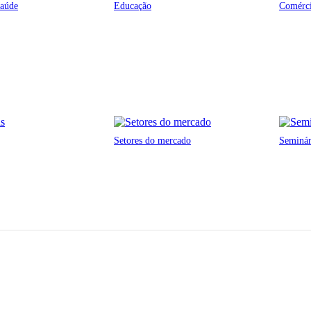
saúde
Educação
Comérci
Setores do mercado
Seminá
ENT e hospitais den