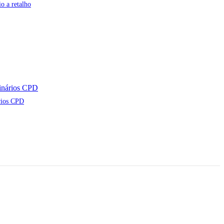
o a retalho
rios CPD
tários Eastman —