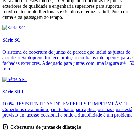
Para abordar estes fatores, a CS projetou coberturas de juntas
exteriores de qualidade e engenharia superiores para suportar
movimentos multidirecionais e sísmicos e reduzir a influência do
clima e da passagem do tempo.
Série SC
O sistema de cobertura de juntas de parede que inclui as juntas de
acordeão Santoprene fornece proteção contra as intempéries para as
fachadas exteriores. Adequado para juntas com uma largura até 150
mm.
Série SRJ
100% RESISTENTE ÀS INTEMPÉRIES E IMPERMEÁVEL.
Coberturas de alumínio para telhado para aplicações nas quais está
previsto um acesso ocasional e onde a durabilidade é um problema.
Coberturas de juntas de dilatação