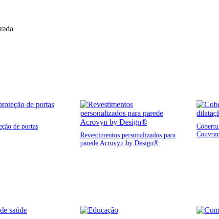
trada
eção de portas
Cobertur
Couvra
Revestimentos personalizados para
parede Acrovyn by Design®