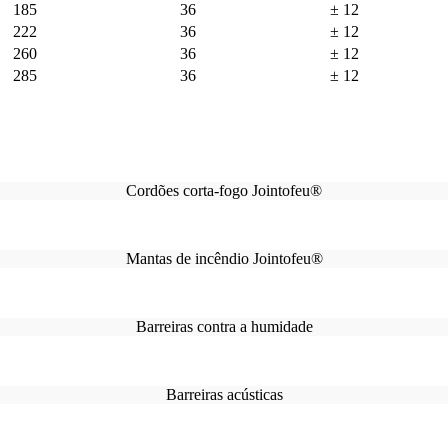
185
36
± 12
222
36
± 12
260
36
± 12
285
36
± 12
Cordões corta-fogo Jointofeu®
Mantas de incêndio Jointofeu®
Barreiras contra a humidade
Barreiras acústicas