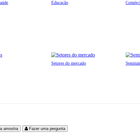
saúde
Educação
Comérci
Setores do mercado
Seminá
ma amostra
Fazer uma pergunta