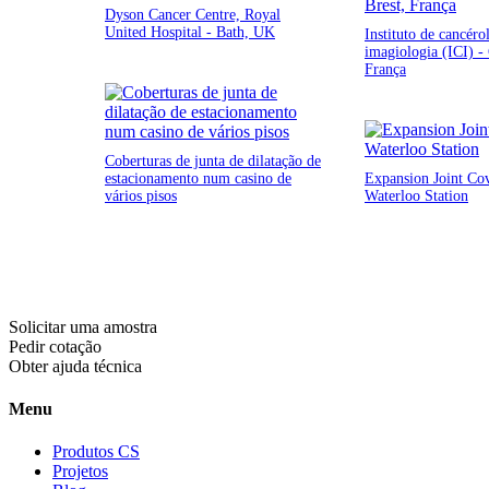
Dyson Cancer Centre, Royal
United Hospital - Bath, UK
Instituto de cancéro
imagiologia (ICI) 
França
Coberturas de junta de dilatação de
estacionamento num casino de
Expansion Joint Cov
vários pisos
Waterloo Station
Solicitar uma amostra
Pedir cotação
Obter ajuda técnica
Menu
Produtos CS
Projetos