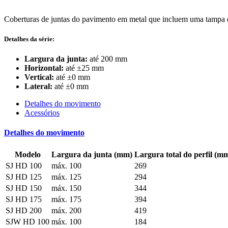
Coberturas de juntas do pavimento em metal que incluem uma tampa 
Detalhes da série:
Largura da junta:
até 200 mm
Horizontal:
até ±25 mm
Vertical:
até ±0 mm
Lateral:
até ±0 mm
Detalhes do movimento
Acessórios
Detalhes do movimento
Modelo
Largura da junta (mm)
Largura total do perfil (m
SJ HD 100
máx. 100
269
SJ HD 125
máx. 125
294
SJ HD 150
máx. 150
344
SJ HD 175
máx. 175
394
SJ HD 200
máx. 200
419
SJW HD 100
máx. 100
184