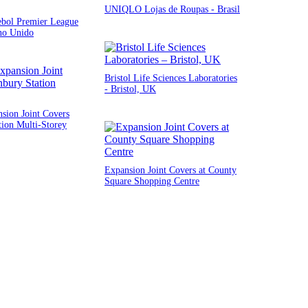
UNIQLO Lojas de Roupas - Brasil
ebol Premier League
no Unido
Bristol Life Sciences Laboratories
- Bristol, UK
sion Joint Covers
tion Multi-Storey
Expansion Joint Covers at County
Square Shopping Centre