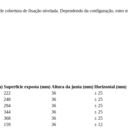
de cobertura de fixação nivelada. Dependendo da configuração, estes 
m)
Superfície exposta (mm)
Altura da junta (mm)
Horizontal (mm)
222
36
± 25
248
36
± 25
294
36
± 25
344
36
± 25
368
36
± 25
159
36
± 12